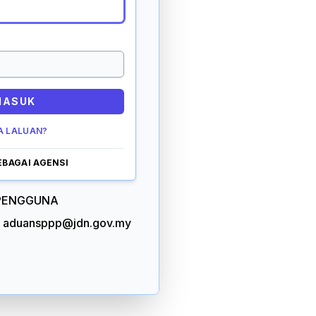
MASUK
A LALUAN?
EBAGAI AGENSI
PENGGUNA
|
aduansppp@jdn.gov.my